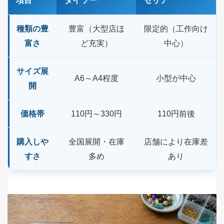
項目
ダイソー
セリア
種類の豊
豊富（大型店ほ
限定的（工作向け
富さ
ど充実）
中心）
サイズ展
A6～A4程度
小型が中心
開
価格帯
110円～330円
110円前後
購入しや
全国展開・在庫
店舗により在庫差
すさ
多め
あり