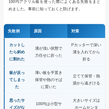
100均アクリル板を使った際によくある失敗をまと
めました。事前に知っておくと防げます。
失敗例
原因
対策
カットし
Pカッターで深い
溝が浅い状態で
たら斜め
溝を入れてから
力任せに折った
に割れた
折る
板が反っ
薄い板を平置き
立てて保管・熱
てしまっ
保管や熱のそば
源から遠ざける
た
に置いた
思ったサ
大きいサイズは
100均は小型サ
イズがな
ホームセンタ