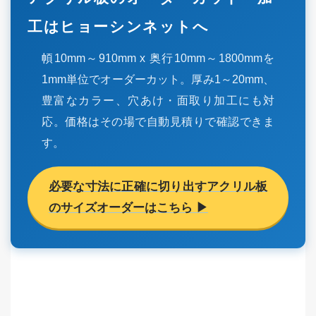
工はヒョーシンネットへ
幁10mm～910mm x 奥行10mm～1800mmを
1mm単位でオーダーカット。厚み1～20mm、
豊富なカラー、穴あけ・面取り加工にも対
応。価格はその場で自動見積りで確認できま
す。
必要な寸法に正確に切り出すアクリル板
のサイズオーダーはこちら ▶