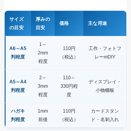
サイズ
厚みの
価格
主な用途
の目安
目安
1～
A6～A5
110円
工作・フォトフ
2mm
判程度
（税込）
レーmDIY
程度
2～
110～
A5～A4
ディスプレイ・
3mm
330円程
判程度
小物棚板
程度
度
ハガキ
1mm
110円
カードスタン
判程度
前後
（税込）
ド・名刺入れ