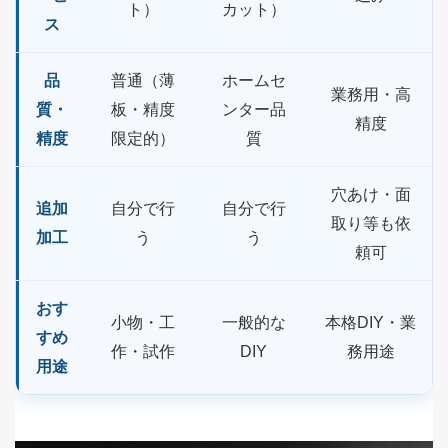
ト）
カット）
ス
品
普通（薄
ホームセ
業務用・高
質・
板・精度
ンター品
精度
精度
限定的）
質
穴あけ・面
追加
自分で行
自分で行
取り等も依
加工
う
う
頼可
おす
小物・工
一般的な
本格DIY・業
すめ
作・試作
DIY
務用途
用途