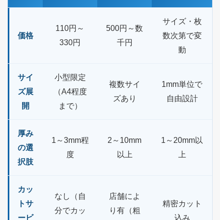
サイズ・枚
110円～
500円～数
価格
数次第で変
330円
千円
動
サイ
小型限定
複数サイ
1mm単位で
ズ展
（A4程度
ズあり
自由設計
開
まで）
厚み
1～3mm程
2～10mm
1～20mm以
の選
度
以上
上
択肢
カッ
なし（自
店舗によ
トサ
精密カット
分でカッ
り有（粗
ービ
込み