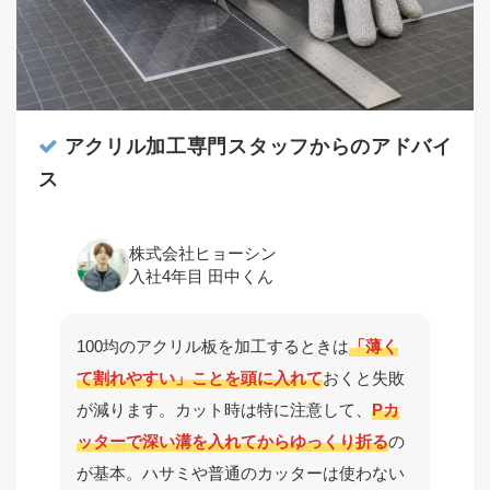
アクリル加工専門スタッフからのアドバイ
ス
株式会社ヒョーシン
入社4年目 田中くん
100均のアクリル板を加工するときは
「薄く
て割れやすい」ことを頭に入れて
おくと失敗
が減ります。カット時は特に注意して、
Pカ
ッターで深い溝を入れてからゆっくり折る
の
が基本。ハサミや普通のカッターは使わない