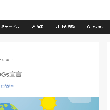
品サービス
加工
社内活動
その他
2022/01/31
DGs宣言
社内活動